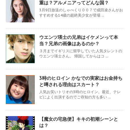
重は？アルメニアってどんな国？
3月9日放送のしゃべくり００７で成田凌さんがお
すすめする14歳の超絶美少女が登場 ...
ウエンツ瑛士の兄弟はイケメンって本
当？兄弟の画像はあるのか？
３月までイギリスに留学していた人気タレントの
ウエンツ瑛士さん。 帰国してからはコ ...
3時のヒロイン かなでの実家はお金持ち
と噂される理由はスカート？
人気お笑いトリオの3時のヒロイン。最近、テレ
ビによく出演するのでご存知の方も多い ...
【魔女の宅急便】キキの初潮シーンと
は？