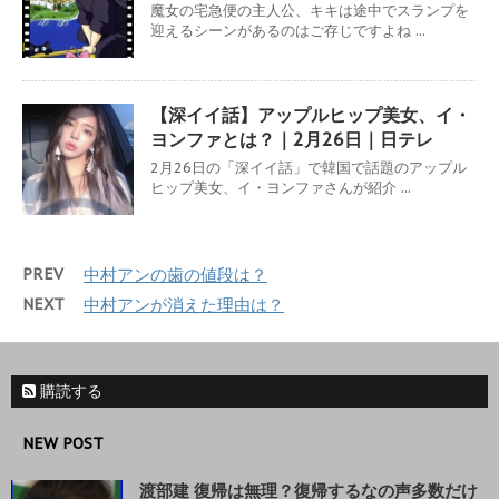
魔女の宅急便の主人公、キキは途中でスランプを
迎えるシーンがあるのはご存じですよね ...
【深イイ話】アップルヒップ美女、イ・
ヨンファとは？｜2月26日｜日テレ
2月26日の「深イイ話」で韓国で話題のアップル
ヒップ美女、イ・ヨンファさんが紹介 ...
PREV
中村アンの歯の値段は？
NEXT
中村アンが消えた理由は？
購読する
NEW POST
渡部建 復帰は無理？復帰するなの声多数だけ