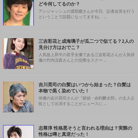
ど今何してるのか？
アンジャッシュの渡部建さんが今日、記者会見を行う
ということで話題になってますね。 ...
三吉彩花と成海璃子が瓜二つで似てる？2人の
見分け方はおでこ？
人気急上昇中の若手女優である三吉彩花さんが人気俳
優の竹内涼真さんとの交際をスクー ...
吉川晃司の白髪はいつから始まった？白髪は
本物で黒く染めていた！
俳優の吉川晃司さんが『探偵・由利麟太郎』の主人公
役として出演することがニュースに ...
志尊淳 性格悪そうと言われる理由は？実際の
性格は噂と真逆だった！