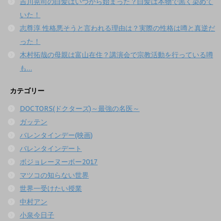
吉川晃司の白髪はいつから始まった？白髪は本物で黒く染めて
いた！
志尊淳 性格悪そうと言われる理由は？実際の性格は噂と真逆だ
った！
木村拓哉の母親は富山在住？講演会で宗教活動を行っている噂
も…
カテゴリー
DOCTORS(ドクターズ)～最強の名医～
ガッテン
バレンタインデー(映画)
バレンタインデート
ボジョレーヌーボー2017
マツコの知らない世界
世界一受けたい授業
中村アン
小泉今日子