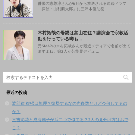
俳優の志尊淳さんが6月から放送される連続ドラマ
「探偵・由利麟太郎」に三津木俊助役 ...
木村拓哉の母親は富山在住？講演会で宗教活
動を行っている噂も…
元SMAPの木村拓哉さんが最近メディアで名前が出て
ますよね。娘2人が芸能界デビュ ...
最近の投稿
渡部建 復帰は無理？復帰するなの声多数だけど今何してるの
か？
三吉彩花と成海璃子が瓜二つで似てる？2人の見分け方はおで
こ？