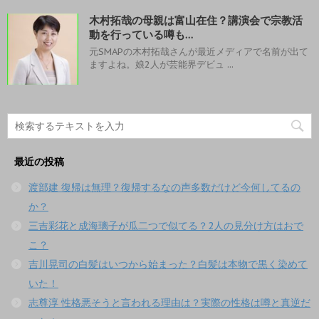
木村拓哉の母親は富山在住？講演会で宗教活
動を行っている噂も…
元SMAPの木村拓哉さんが最近メディアで名前が出て
ますよね。娘2人が芸能界デビュ ...
最近の投稿
渡部建 復帰は無理？復帰するなの声多数だけど今何してるの
か？
三吉彩花と成海璃子が瓜二つで似てる？2人の見分け方はおで
こ？
吉川晃司の白髪はいつから始まった？白髪は本物で黒く染めて
いた！
志尊淳 性格悪そうと言われる理由は？実際の性格は噂と真逆だ