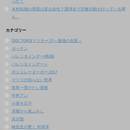
った！
木村拓哉の母親は富山在住？講演会で宗教活動を行っている噂
も…
カテゴリー
DOCTORS(ドクターズ)～最強の名医～
ガッテン
バレンタインデー(映画)
バレンタインデート
ボジョレーヌーボー2017
マツコの知らない世界
世界一受けたい授業
中村アン
小泉今日子
月曜から夜ふかし
未分類
林先生が驚く 初耳学