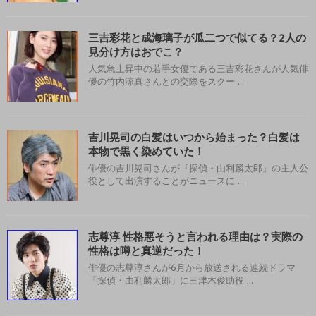
三吉彩花と成海璃子が瓜二つで似てる？2人の
見分け方はおでこ？
人気急上昇中の若手女優である三吉彩花さんが人気俳
優の竹内涼真さんとの交際をスクー ...
吉川晃司の白髪はいつから始まった？白髪は
本物で黒く染めていた！
俳優の吉川晃司さんが『探偵・由利麟太郎』の主人公
役として出演することがニュースに ...
志尊淳 性格悪そうと言われる理由は？実際の
性格は噂と真逆だった！
俳優の志尊淳さんが6月から放送される連続ドラマ
「探偵・由利麟太郎」に三津木俊助役 ...