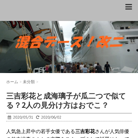
ホーム
>
未分類
>
三吉彩花と成海璃子が瓜二つで似て
る？2人の見分け方はおでこ？
2020/05/31
2020/06/02
人気急上昇中の若手女優である
三吉彩花
さんが人気俳優