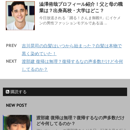
澁澤侑哉プロフィール紹介！父と母の職
業は？出身高校・大学はどこ？
今日放送される「踊る！さんま御殿!!」にイケメ
ンの男性ファッションモデルである澁 ...
PREV
吉川晃司の白髪はいつから始まった？白髪は本物で
黒く染めていた！
NEXT
渡部建 復帰は無理？復帰するなの声多数だけど今何
してるのか？
購読する
NEW POST
渡部建 復帰は無理？復帰するなの声多数だけ
ど今何してるのか？