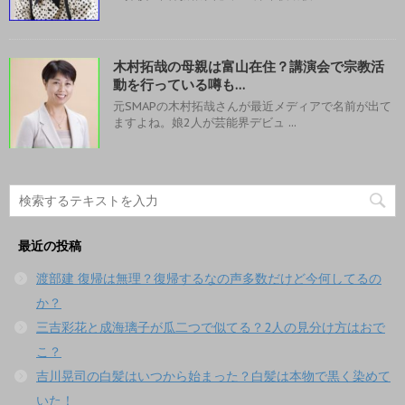
木村拓哉の母親は富山在住？講演会で宗教活
動を行っている噂も…
元SMAPの木村拓哉さんが最近メディアで名前が出て
ますよね。娘2人が芸能界デビュ ...
最近の投稿
渡部建 復帰は無理？復帰するなの声多数だけど今何してるの
か？
三吉彩花と成海璃子が瓜二つで似てる？2人の見分け方はおで
こ？
吉川晃司の白髪はいつから始まった？白髪は本物で黒く染めて
いた！