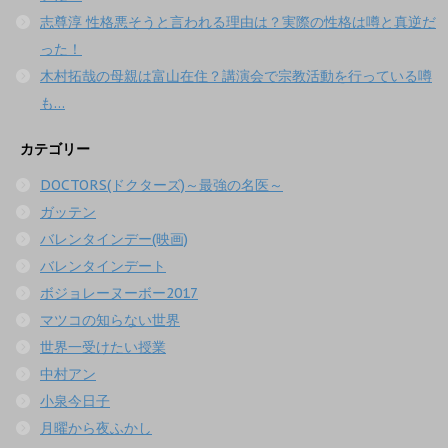
志尊淳 性格悪そうと言われる理由は？実際の性格は噂と真逆だ
った！
木村拓哉の母親は富山在住？講演会で宗教活動を行っている噂
も…
カテゴリー
DOCTORS(ドクターズ)～最強の名医～
ガッテン
バレンタインデー(映画)
バレンタインデート
ボジョレーヌーボー2017
マツコの知らない世界
世界一受けたい授業
中村アン
小泉今日子
月曜から夜ふかし