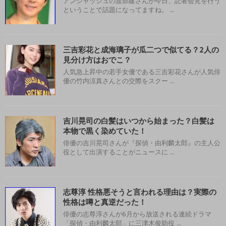
アンジャッシュの渡部建さんが今日、記者会見を行う
ということで話題になってますね。 ...
三吉彩花と成海璃子が瓜二つで似てる？2人の
見分け方はおでこ？
人気急上昇中の若手女優である三吉彩花さんが人気俳
優の竹内涼真さんとの交際をスクー ...
吉川晃司の白髪はいつから始まった？白髪は
本物で黒く染めていた！
俳優の吉川晃司さんが『探偵・由利麟太郎』の主人公
役として出演することがニュースに ...
志尊淳 性格悪そうと言われる理由は？実際の
性格は噂と真逆だった！
俳優の志尊淳さんが6月から放送される連続ドラマ
「探偵・由利麟太郎」に三津木俊助役 ...