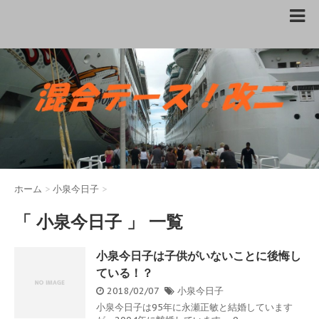
ホーム
>
小泉今日子
>
「 小泉今日子 」 一覧
小泉今日子は子供がいないことに後悔し
ている！？
2018/02/07
小泉今日子
小泉今日子は95年に永瀬正敏と結婚しています