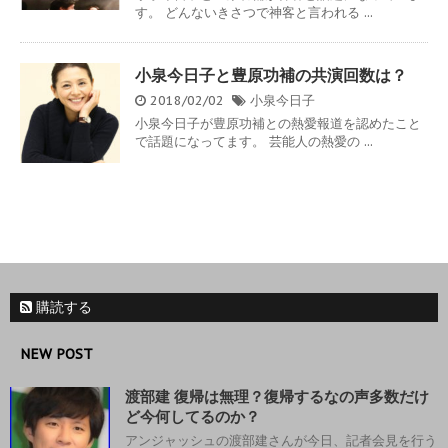
す。 どんないきさつで神客と言われる ...
小泉今日子と豊原功補の共演回数は？
2018/02/02
小泉今日子
小泉今日子が豊原功補との熱愛報道を認めたこと
で話題になってます。 芸能人の熱愛の ...
購読する
NEW POST
渡部建 復帰は無理？復帰するなの声多数だけ
ど今何してるのか？
アンジャッシュの渡部建さんが今日、記者会見を行う