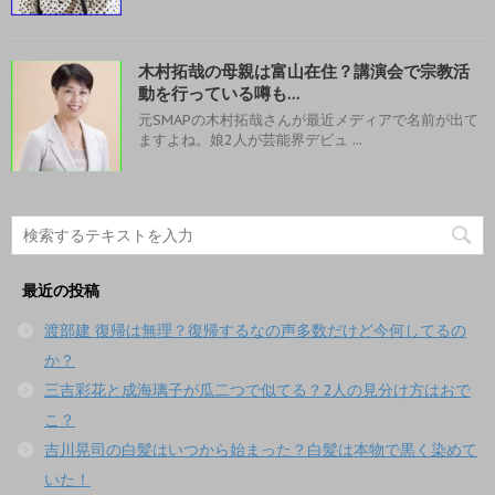
木村拓哉の母親は富山在住？講演会で宗教活
動を行っている噂も…
元SMAPの木村拓哉さんが最近メディアで名前が出て
ますよね。娘2人が芸能界デビュ ...
最近の投稿
渡部建 復帰は無理？復帰するなの声多数だけど今何してるの
か？
三吉彩花と成海璃子が瓜二つで似てる？2人の見分け方はおで
こ？
吉川晃司の白髪はいつから始まった？白髪は本物で黒く染めて
いた！