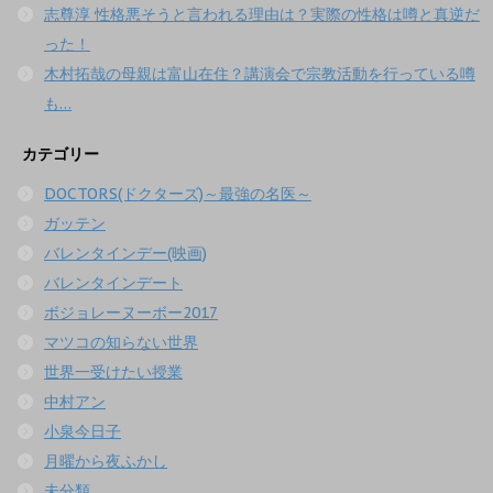
志尊淳 性格悪そうと言われる理由は？実際の性格は噂と真逆だ
った！
木村拓哉の母親は富山在住？講演会で宗教活動を行っている噂
も…
カテゴリー
DOCTORS(ドクターズ)～最強の名医～
ガッテン
バレンタインデー(映画)
バレンタインデート
ボジョレーヌーボー2017
マツコの知らない世界
世界一受けたい授業
中村アン
小泉今日子
月曜から夜ふかし
未分類