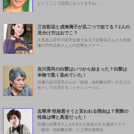
ということで話題になってますね。 ...
三吉彩花と成海璃子が瓜二つで似てる？2人の
見分け方はおでこ？
人気急上昇中の若手女優である三吉彩花さんが人気俳
優の竹内涼真さんとの交際をスクー ...
吉川晃司の白髪はいつから始まった？白髪は
本物で黒く染めていた！
俳優の吉川晃司さんが『探偵・由利麟太郎』の主人公
役として出演することがニュースに ...
志尊淳 性格悪そうと言われる理由は？実際の
性格は噂と真逆だった！
俳優の志尊淳さんが6月から放送される連続ドラマ
「探偵・由利麟太郎」に三津木俊助役 ...