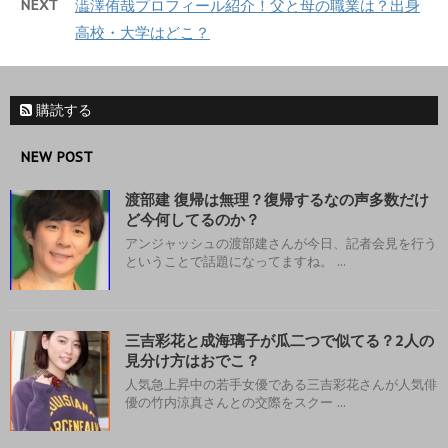
NEXT
澁澤侑哉プロフィール紹介！父と母の職業は？出身
高校・大学はどこ？
購読する
NEW POST
渡部建 復帰は無理？復帰するなの声多数だけ
ど今何してるのか？
アンジャッシュの渡部建さんが今日、記者会見を行う
ということで話題になってますね。 ...
三吉彩花と成海璃子が瓜二つで似てる？2人の
見分け方はおでこ？
人気急上昇中の若手女優である三吉彩花さんが人気俳
優の竹内涼真さんとの交際をスクー ...