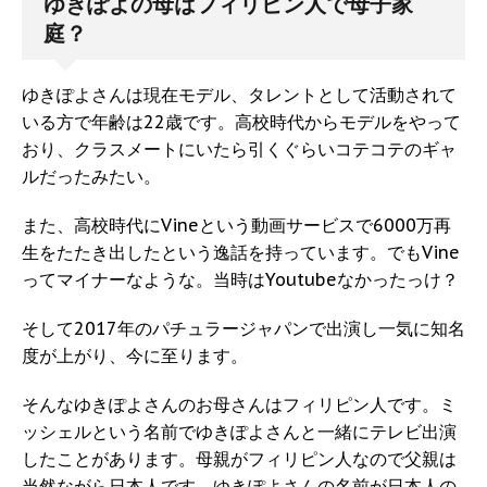
ゆきぽよの母はフィリピン人で母子家
庭？
ゆきぽよさんは現在モデル、タレントとして活動されて
いる方で年齢は22歳です。高校時代からモデルをやって
おり、クラスメートにいたら引くぐらいコテコテのギャ
ルだったみたい。
また、高校時代にVineという動画サービスで6000万再
生をたたき出したという逸話を持っています。でもVine
ってマイナーなような。当時はYoutubeなかったっけ？
そして2017年のパチュラージャパンで出演し一気に知名
度が上がり、今に至ります。
そんなゆきぽよさんのお母さんはフィリピン人です。ミ
ッシェルという名前でゆきぽよさんと一緒にテレビ出演
したことがあります。母親がフィリピン人なので父親は
当然ながら日本人です。ゆきぽよさんの名前が日本人の