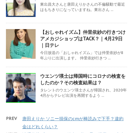
東出昌大さんと唐田えりかさんの不倫騒動で最近
はもちきりになっていますね。東出さん ...
【おしゃれイズム】仲里依紗の行きつけ
アメカジショップはTACK？｜4月29日
｜日テレ
今日放送の「おしゃれイズム」では仲里依紗が8
年ぶりに出演します。 仲里依紗行きつ ...
ウエンツ瑛士は帰国時にコロナの検査を
したのか？その検査結果は？
タレントのウエンツ瑛士さんが帰国され、2020年
4月からテレビ出演を再開するよう ...
PREV
唐田えりか ソニー損保のcmが棒読みで下手？違約
金はどれくらい？