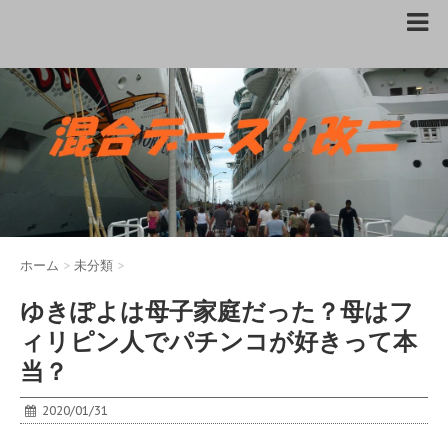
ホーム
>
未分類
>
ゆきぽよは母子家庭だった？母はフ
ィリピン人でパチンコが好きって本
当？
2020/01/31