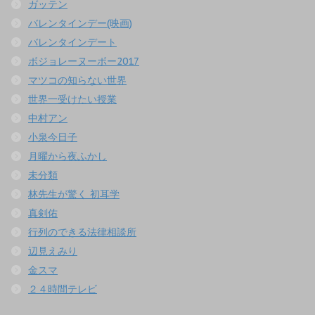
ガッテン
バレンタインデー(映画)
バレンタインデート
ボジョレーヌーボー2017
マツコの知らない世界
世界一受けたい授業
中村アン
小泉今日子
月曜から夜ふかし
未分類
林先生が驚く 初耳学
真剣佑
行列のできる法律相談所
辺見えみり
金スマ
２４時間テレビ