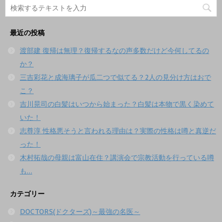
最近の投稿
渡部建 復帰は無理？復帰するなの声多数だけど今何してるの
か？
三吉彩花と成海璃子が瓜二つで似てる？2人の見分け方はおで
こ？
吉川晃司の白髪はいつから始まった？白髪は本物で黒く染めて
いた！
志尊淳 性格悪そうと言われる理由は？実際の性格は噂と真逆だ
った！
木村拓哉の母親は富山在住？講演会で宗教活動を行っている噂
も…
カテゴリー
DOCTORS(ドクターズ)～最強の名医～