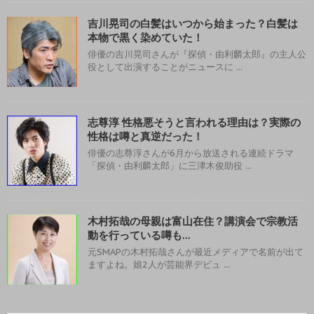
吉川晃司の白髪はいつから始まった？白髪は
本物で黒く染めていた！
俳優の吉川晃司さんが『探偵・由利麟太郎』の主人公
役として出演することがニュースに ...
志尊淳 性格悪そうと言われる理由は？実際の
性格は噂と真逆だった！
俳優の志尊淳さんが6月から放送される連続ドラマ
「探偵・由利麟太郎」に三津木俊助役 ...
木村拓哉の母親は富山在住？講演会で宗教活
動を行っている噂も…
元SMAPの木村拓哉さんが最近メディアで名前が出て
ますよね。娘2人が芸能界デビュ ...