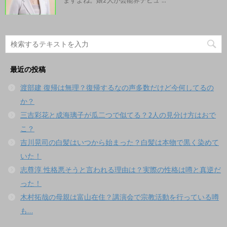
ますよね。娘2人が芸能界デビュ ...
最近の投稿
渡部建 復帰は無理？復帰するなの声多数だけど今何してるの
か？
三吉彩花と成海璃子が瓜二つで似てる？2人の見分け方はおで
こ？
吉川晃司の白髪はいつから始まった？白髪は本物で黒く染めて
いた！
志尊淳 性格悪そうと言われる理由は？実際の性格は噂と真逆だ
った！
木村拓哉の母親は富山在住？講演会で宗教活動を行っている噂
も…