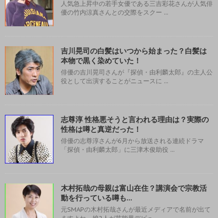
人気急上昇中の若手女優である三吉彩花さんが人気俳
優の竹内涼真さんとの交際をスクー ...
吉川晃司の白髪はいつから始まった？白髪は
本物で黒く染めていた！
俳優の吉川晃司さんが『探偵・由利麟太郎』の主人公
役として出演することがニュースに ...
志尊淳 性格悪そうと言われる理由は？実際の
性格は噂と真逆だった！
俳優の志尊淳さんが6月から放送される連続ドラマ
「探偵・由利麟太郎」に三津木俊助役 ...
木村拓哉の母親は富山在住？講演会で宗教活
動を行っている噂も…
元SMAPの木村拓哉さんが最近メディアで名前が出て