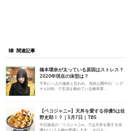
関連記事
橋本環奈が太っている原因はストレス？
2020年現在の体型は？
千年に一人の逸材と言われ、現在公開中の「シグ
ナル100」で主演を務めている橋本環 ...
【ペコジャニ∞】天丼を愛する俳優Sは佐
野史郎！？｜5月7日｜TBS
今日放送の「ペコジャニ∞」では天丼を愛する俳
優Sという人物が登場します。 その人 ...