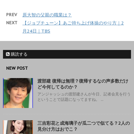
PREV
原大智の父親の職業は？
NEXT
【ジョブチューン】あご持ち上げ体操のやり方｜2
月24日｜TBS
購読する
NEW POST
渡部建 復帰は無理？復帰するなの声多数だけ
ど今何してるのか？
アンジャッシュの渡部建さんが今日、記者会見を行う
ということで話題になってますね。 ...
三吉彩花と成海璃子が瓜二つで似てる？2人の
見分け方はおでこ？