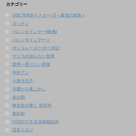
カテゴリー
DOCTORS(ドクターズ)～最強の名医～
ガッテン
バレンタインデー(映画)
バレンタインデート
ボジョレーヌーボー2017
マツコの知らない世界
世界一受けたい授業
中村アン
小泉今日子
月曜から夜ふかし
未分類
林先生が驚く 初耳学
真剣佑
行列のできる法律相談所
辺見えみり