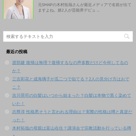
元SMAPの木村拓哉さんが最近メディアで名前が出て
ますよね。娘2人が芸能界デビュ ...
最近の投稿
渡部建 復帰は無理？復帰するなの声多数だけど今何してるの
か？
三吉彩花と成海璃子が瓜二つで似てる？2人の見分け方はおで
こ？
吉川晃司の白髪はいつから始まった？白髪は本物で黒く染めて
いた！
志尊淳 性格悪そうと言われる理由は？実際の性格は噂と真逆だ
った！
木村拓哉の母親は富山在住？講演会で宗教活動を行っている噂