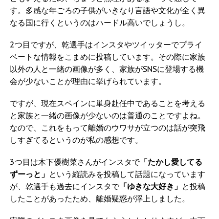
す。多感な年ごろの子供がいきなり言語や文化が全く異
なる国に行くというのはハードル高いでしょうし。
2つ目ですが、乾選手はインスタやツイッターでプライ
ベートな情報をこまめに投稿しています。その際に家族
以外の人と一緒の画像が多く、家族がSNSに登場する機
会が少ないことが理由に挙げられています。
ですが、現在スペインに単身赴任中であることを考える
と家族と一緒の画像が少ないのは普通のことですよね。
なので、これをもって離婚のウワサが立つのは話が突飛
しすぎてるというのが私の感想です。
3つ目は木下優樹菜さんがインスタで
「たかし愛してる
ずーっと」
という縦読みを投稿して話題になっています
が、乾選手も過去にインスタで
「ゆきな大好き」
と投稿
したことがあったため、離婚疑惑が浮上しました。