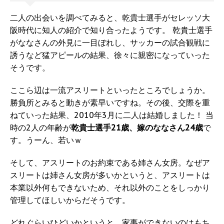
二人の出会いを調べてみると、乾貴士選手がセレッソ大
阪時代に知人の紹介で知り合ったようです。 乾貴士選手
がななさんの外見に一目ぼれし、サッカーの試合観戦に
誘うなど猛アピールの結果、徐々に親密になっていった
そうです。
ここら辺は一流アスリートといったところでしょうか。
勝負所とみると動きが素早いですね。その後、交際を重
ねていった結果、2010年3月に二人は結婚しました！ 当
時の2人の年齢が
乾貴士選手21歳、嫁のななさん24歳
で
す。うーん、若いｗ
そして、アスリートのお約束である姉さん女房。なぜア
スリートは姉さん女房が多いかというと、アスリートは
本業以外何もできないため、それ以外のことをしっかり
管理してほしいからだそうです。
どれぐらいひどいかというと、家事ができないのはもち