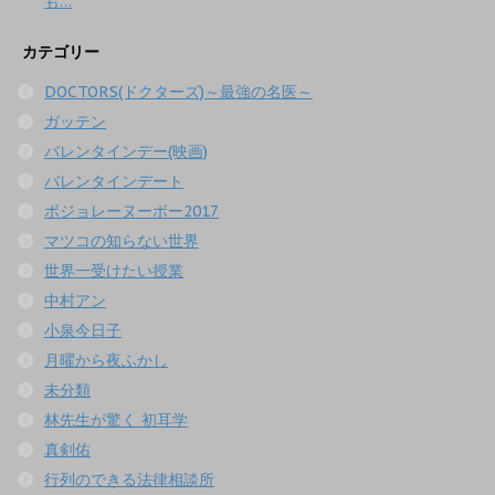
も…
カテゴリー
DOCTORS(ドクターズ)～最強の名医～
ガッテン
バレンタインデー(映画)
バレンタインデート
ボジョレーヌーボー2017
マツコの知らない世界
世界一受けたい授業
中村アン
小泉今日子
月曜から夜ふかし
未分類
林先生が驚く 初耳学
真剣佑
行列のできる法律相談所