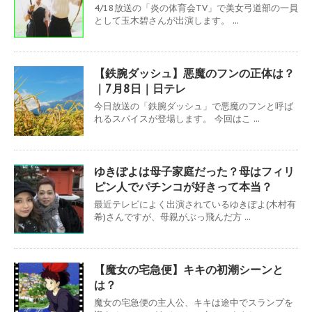
4/18放送の「炎の体育会TV」で美女弓道部の一員
として玉木碧さんが出演します。 ...
【鉄腕ダッシュ】悪魔のフンの正体は？
｜7月8日｜日テレ
今日放送の「鉄腕ダッシュ」で悪魔のフンと呼ば
れるスパイスが登場します。 今回はこ ...
ゆきぽよは母子家庭だった？母はフィリ
ピン人でパチンコが好きって本当？
最近テレビによく出演されているゆきぽよ(木村有
希)さんですが、母親がぶっ飛んだ方 ...
【魔女の宅急便】キキの初潮シーンと
は？
魔女の宅急便の主人公、キキは途中でスランプを