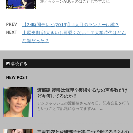
迎えるシーンがあるのはご存じですよね ...
PREV
【24時間テレビ(2019)】4人目のランナーは誰？
NEXT
土屋炎伽 顔大きいし可愛くない！？大学時代はどん
な顔だった？
購読する
NEW POST
渡部建 復帰は無理？復帰するなの声多数だけ
ど今何してるのか？
アンジャッシュの渡部建さんが今日、記者会見を行う
ということで話題になってますね。 ...
三吉彩花と成海璃子が瓜二つで似てる？2人の