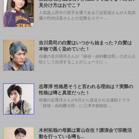
見分け方はおでこ？
人気急上昇中の若手女優である三吉彩花さんが人気俳
優の竹内涼真さんとの交際をスクー ...
吉川晃司の白髪はいつから始まった？白髪は
本物で黒く染めていた！
俳優の吉川晃司さんが『探偵・由利麟太郎』の主人公
役として出演することがニュースに ...
志尊淳 性格悪そうと言われる理由は？実際の
性格は噂と真逆だった！
俳優の志尊淳さんが6月から放送される連続ドラマ
「探偵・由利麟太郎」に三津木俊助役 ...
木村拓哉の母親は富山在住？講演会で宗教活
動を行っている噂も…