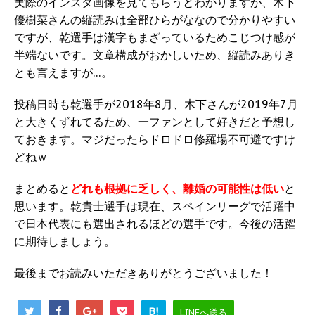
実際のインスタ画像を見てもらうとわかりますが、木下
優樹菜さんの縦読みは全部ひらがななので分かりやすい
ですが、乾選手は漢字もまざっているためこじつけ感が
半端ないです。文章構成がおかしいため、縦読みありき
とも言えますが…。
投稿日時も乾選手が2018年8月、木下さんが2019年7月
と大きくずれてるため、一ファンとして好きだと予想し
ておきます。マジだったらドロドロ修羅場不可避ですけ
どねｗ
まとめると
どれも根拠に乏しく、離婚の可能性は低い
と
思います。乾貴士選手は現在、スペインリーグで活躍中
で日本代表にも選出されるほどの選手です。今後の活躍
に期待しましょう。
最後までお読みいただきありがとうございました！
B!
LINEへ送る