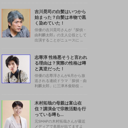
吉川晃司の白髪はいつから
始まった？白髪は本物で黒
く染めていた！
俳優の吉川晃司さんが『探偵・
由利麟太郎』の主人公役として
出演することがニュースに ...
志尊淳 性格悪そうと言われ
る理由は？実際の性格は噂
と真逆だった！
俳優の志尊淳さんが6月から放
送される連続ドラマ「探偵・由
利麟太郎」に三津木俊助役 ...
木村拓哉の母親は富山在
住？講演会で宗教活動を行
っている噂も…
元SMAPの木村拓哉さんが最近
メディアで名前が出てますよ