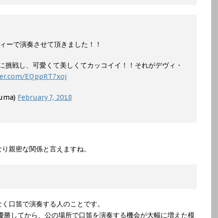
ティーで演奏させて頂きました！！
に挑戦し、可愛くて美しくてカッコイイ！！それがデヴィ・
ter.com/EQppRT7xoj
uma)
February 7, 2018
なり親密な関係と言えますね。
なく口笛で演奏する人のことです。
で優勝してから、公の場所で口笛を演奏する機会が大幅に増えた模