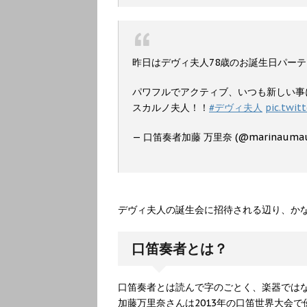
昨日はデヴィ夫人78歳のお誕生日パー
パワフルでアクティブ、いつも新しい事
スカルノ夫人！！
#デヴィ夫人
pic.twit
— 口笛奏者加藤 万里奈 (@marinauma
デヴィ夫人の誕生会に招待される辺り、か
口笛奏者とは？
口笛奏者とは読んで字のごとく、楽器では
加藤万里奈さんは2013年の口笛世界大会