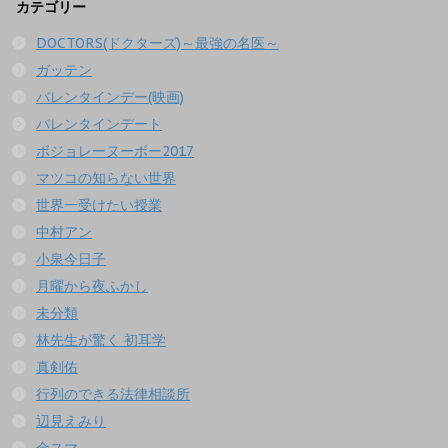
カテゴリー
DOCTORS(ドクターズ)～最強の名医～
ガッテン
バレンタインデー(映画)
バレンタインデート
ボジョレーヌーボー2017
マツコの知らない世界
世界一受けたい授業
中村アン
小泉今日子
月曜から夜ふかし
未分類
林先生が驚く 初耳学
真剣佑
行列のできる法律相談所
辺見えみり