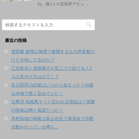
ね。娘2人が芸能界デビュ ...
最近の投稿
渡部建 復帰は無理？復帰するなの声多数だ
けど今何してるのか？
三吉彩花と成海璃子が瓜二つで似てる？2
人の見分け方はおでこ？
吉川晃司の白髪はいつから始まった？白髪
は本物で黒く染めていた！
志尊淳 性格悪そうと言われる理由は？実際
の性格は噂と真逆だった！
木村拓哉の母親は富山在住？講演会で宗教
活動を行っている噂も…