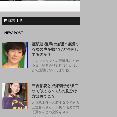
購読する
NEW POST
渡部建 復帰は無理？復帰す
るなの声多数だけど今何し
てるのか？
アンジャッシュの渡部建さんが
今日、記者会見を行うというこ
とで話題になってますね。 ...
三吉彩花と成海璃子が瓜二
つで似てる？2人の見分け
方はおでこ？
人気急上昇中の若手女優である
三吉彩花さんが人気俳優の竹内
涼真さんとの交際をスクー ...