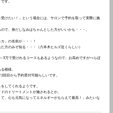
うです。
を受けたい！」という場合には、サロンで予約を取って実際に施
るので、身だしなみはちゃんとした方がいいかも・・・。
シカ」の名前が・・・！
れた方のみぞ知る・・・（六本木ヒルズ近くらしい）
～3万で受けれるコースもあるようなので、お高めですがべらぼ
ある模様。
で2回目から予約受付可能らしいです。
スをしてくれるようです。
イドのトリートメントが施されるとか。
くて、心も元気になってエネルギーがもらえて最高！」みたいな