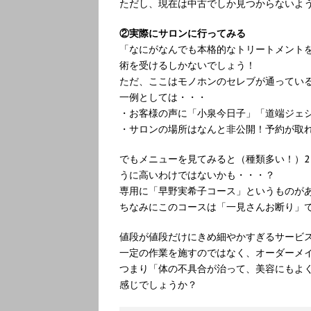
ただし、現在は中古でしか見つからないよ
②実際にサロンに行ってみる
「なにがなんでも本格的なトリートメント
術を受けるしかないでしょう！
ただ、ここはモノホンのセレブが通ってい
一例としては・・・
・お客様の声に「小泉今日子」「道端ジェ
・サロンの場所はなんと非公開！予約が取
でもメニューを見てみると（種類多い！）2
うに高いわけではないかも・・・？
専用に「早野実希子コース」というものが
ちなみにこのコースは「一見さんお断り」
値段が値段だけにきめ細やかすぎるサービ
一定の作業を施すのではなく、オーダーメ
つまり「体の不具合が治って、美容にもよ
感じでしょうか？