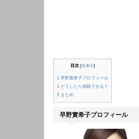
目次
[
非表示
]
1
早野實希子プロフィール
2
どうしたら体験できる？
3
まとめ
早野實希子プロフィール