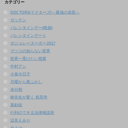
カテゴリー
DOCTORS(ドクターズ)～最強の名医～
ガッテン
バレンタインデー(映画)
バレンタインデート
ボジョレーヌーボー2017
マツコの知らない世界
世界一受けたい授業
中村アン
小泉今日子
月曜から夜ふかし
未分類
林先生が驚く 初耳学
真剣佑
行列のできる法律相談所
辺見えみり