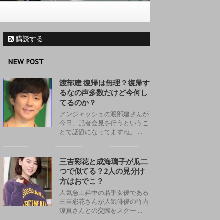
購読する
NEW POST
渡部建 復帰は無理？復帰す
るなの声多数だけど今何し
てるのか？
アンジャッシュの渡部建さんが
今日、記者会見を行うというこ
とで話題になってますね。 ...
三吉彩花と成海璃子が瓜二
つで似てる？2人の見分け
方はおでこ？
人気急上昇中の若手女優である
三吉彩花さんが人気俳優の竹内
涼真さんとの交際をスクー ...