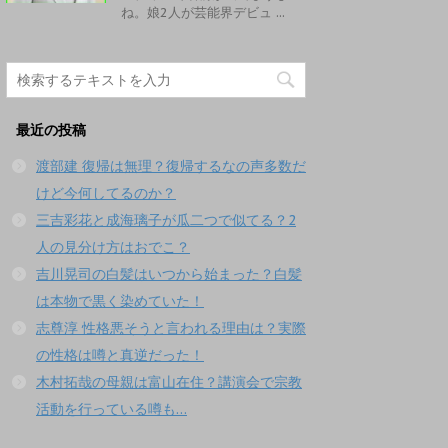
ね。娘2人が芸能界デビュ ...
最近の投稿
渡部建 復帰は無理？復帰するなの声多数だ
けど今何してるのか？
三吉彩花と成海璃子が瓜二つで似てる？2
人の見分け方はおでこ？
吉川晃司の白髪はいつから始まった？白髪
は本物で黒く染めていた！
志尊淳 性格悪そうと言われる理由は？実際
の性格は噂と真逆だった！
木村拓哉の母親は富山在住？講演会で宗教
活動を行っている噂も…