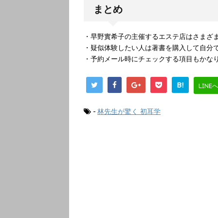
まとめ
・早野實希子の主催するエステ店はさまざ
・疑似体験したい人は著書を購入して自分
・予約メール時にチェックする項目もかな
B!
LINE
-
林先生が驚く 初耳学