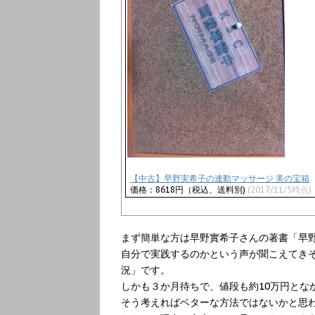
【中古】早野実希子の連動マッサージ 美の宝箱
価格：8618円（税込、送料別)
(2017/11/5時点)
まず簡単な方は早野實希子さんの著書「早野
自分で実践するのかという声が聞こえてき
況」です。
しかも３か月待ちで、値段も約10万円とな
そう考えればベターな方法ではないかと思