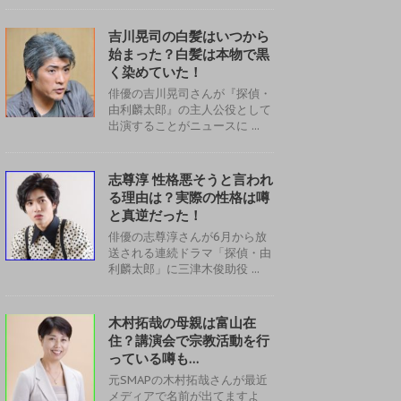
吉川晃司の白髪はいつから
始まった？白髪は本物で黒
く染めていた！
俳優の吉川晃司さんが『探偵・
由利麟太郎』の主人公役として
出演することがニュースに ...
志尊淳 性格悪そうと言われ
る理由は？実際の性格は噂
と真逆だった！
俳優の志尊淳さんが6月から放
送される連続ドラマ「探偵・由
利麟太郎」に三津木俊助役 ...
木村拓哉の母親は富山在
住？講演会で宗教活動を行
っている噂も…
元SMAPの木村拓哉さんが最近
メディアで名前が出てますよ