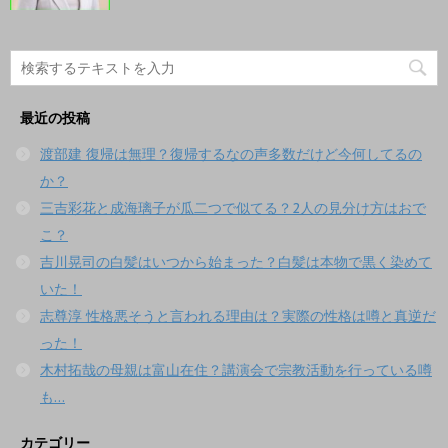
最近の投稿
渡部建 復帰は無理？復帰するなの声多数だけど今何してるの
か？
三吉彩花と成海璃子が瓜二つで似てる？2人の見分け方はおで
こ？
吉川晃司の白髪はいつから始まった？白髪は本物で黒く染めて
いた！
志尊淳 性格悪そうと言われる理由は？実際の性格は噂と真逆だ
った！
木村拓哉の母親は富山在住？講演会で宗教活動を行っている噂
も…
カテゴリー