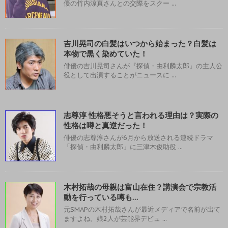
優の竹内涼真さんとの交際をスクー ...
吉川晃司の白髪はいつから始まった？白髪は
本物で黒く染めていた！
俳優の吉川晃司さんが『探偵・由利麟太郎』の主人公
役として出演することがニュースに ...
志尊淳 性格悪そうと言われる理由は？実際の
性格は噂と真逆だった！
俳優の志尊淳さんが6月から放送される連続ドラマ
「探偵・由利麟太郎」に三津木俊助役 ...
木村拓哉の母親は富山在住？講演会で宗教活
動を行っている噂も…
元SMAPの木村拓哉さんが最近メディアで名前が出て
ますよね。娘2人が芸能界デビュ ...