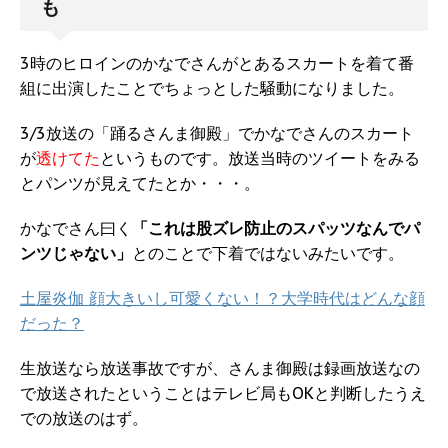
も
3時のヒロインのかなでさんがとあるスカートを着て番
組に出演したことでちょっとした騒動になりました。
3/3放送の「踊るさんま御殿」でかなでさんのスカート
が
透けてた
というものです。放送当時のツイートをみる
とパンツが見えてたとか・・・。
かなでさん曰く
「これは股ズレ防止のスパッツなんでパ
ンツじゃない」
とのことで下着ではないみたいです。
土屋炎伽 顔大きいし可愛くない！？大学時代はどんな顔
だった？
生放送なら放送事故ですが、さんま御殿は録画放送なの
で放送されたということはテレビ局もOKと判断したうえ
での放送のはず。