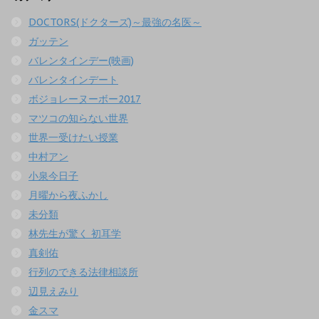
DOCTORS(ドクターズ)～最強の名医～
ガッテン
バレンタインデー(映画)
バレンタインデート
ボジョレーヌーボー2017
マツコの知らない世界
世界一受けたい授業
中村アン
小泉今日子
月曜から夜ふかし
未分類
林先生が驚く 初耳学
真剣佑
行列のできる法律相談所
辺見えみり
金スマ