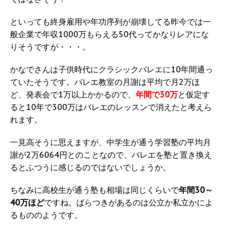
といっても終身雇用や年功序列が崩壊してる昨今では一
般企業で年収1000万もらえる50代ってかなりレアにな
りそうですが・・・。
かなでさんは子供時代にクラシックバレエに10年間通っ
ていたそうです。バレエ教室の月謝は平均で月2万ほ
ど、発表会で1万以上かかるので、
年間で30万
と仮定す
ると10年で300万はバレエのレッスンで消えたと考えら
れます。
一見高そうに思えますが、中学生が通う学習塾の平均月
謝が2万6064円とのことなので、バレエを塾と置き換え
るとふつうに感じるのではないでしょうか。
ちなみに高校生が通う塾も相場は同じくらいで
年間30～
40万ほど
ですね。ばらつきがあるのは公立か私立かによ
るもののようです。