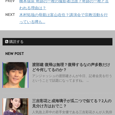
PREV
橋本環奈 奇跡の一枚の撮影者は誰？奇跡の一枚と言
われる理由は？
NEXT
木村拓哉の母親は富山在住？講演会で宗教活動を行
っている噂も…
購読する
NEW POST
渡部建 復帰は無理？復帰するなの声多数だけ
ど今何してるのか？
アンジャッシュの渡部建さんが今日、記者会見を行う
ということで話題になってますね。 ...
三吉彩花と成海璃子が瓜二つで似てる？2人の
見分け方はおでこ？
人気急上昇中の若手女優である三吉彩花さんが人気俳