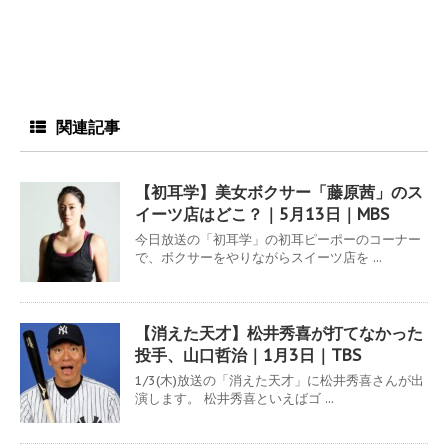
関連記事
【初耳学】美女ボクサー「藤原茜」のス
イーツ店はどこ？｜5月13日｜MBS
今日放送の「初耳学」の初耳ピーポーのコーナー
で、ボクサーをやりながらスイーツ店を ...
【消えた天才】松井秀喜が打てなかった
投手、山口哲治｜1月3日｜TBS
1/3(木)放送の「消えた天才」に松井秀喜さんが出
演します。 松井秀喜といえばゴ ...